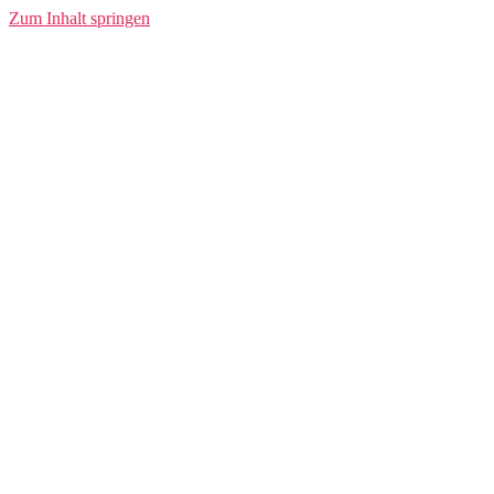
Zum Inhalt springen
InnoStarterFonds
Venture Capital für Hamburger Startups