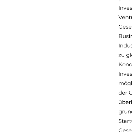
Inve
Vent
Gesel
Busi
Indu
zu g
Kond
Inves
mögl
der 
über
grund
Star
Gesel