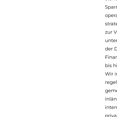
Sparr
oper
stra
zur 
unte
der 
Fina
bis h
Wir i
rege
geme
inlä
inter
priva