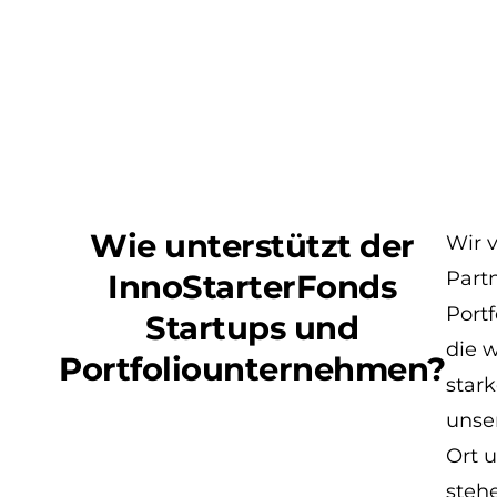
Insgesamt bis zu 1,5 Mio. EUR
pro Startup
Wie unterstützt der
Wir v
Part
InnoStarterFonds
Port
Startups und
die 
Portfoliounternehmen?
star
unser
Ort u
stehe