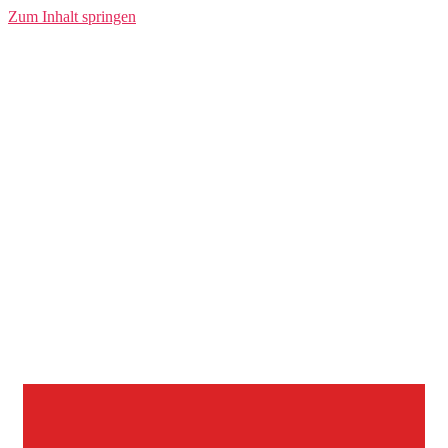
Zum Inhalt springen
InnoRampUp
Zuschüsse für innovative Hamburger
DeepTech Startups