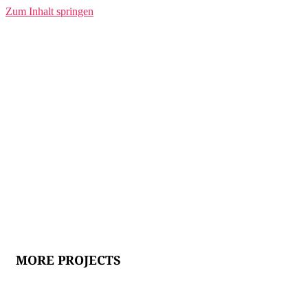
Zum Inhalt springen
Allcasts
www.allcasts.com
Wissen, wer wo wie im Podcast-Markt wirbt.
MORE PROJECTS