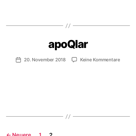
apoQlar
zu
20. November 2018
Keine Kommentare
Veröffentlichungsdatum
apoQla
Seitennummerierung
←
Neuere
1
2