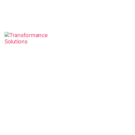
Im Auftrag von:
Behörde für Wirtschaft, Arbeit und Innovation (BWAI) /
Europäischer Fonds für Regionale Entwicklung (EFRE) /