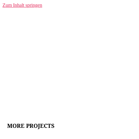
Zum Inhalt springen
myndwerk
myndpaar.de
Mit der Kombination aus Technologie und
Wissenschaft für stärkere Beziehungen.
MORE PROJECTS